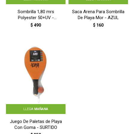
Sombrilla 1,80 mrs
Saca Arena Para Sombrilla
Polyester 50+UV -
De Playa Mor - AZUL
AZUL/BLANCO
$
490
$
160
LLEGA
MAÑANA
Juego De Paletas de Playa
Con Goma - SURTIDO