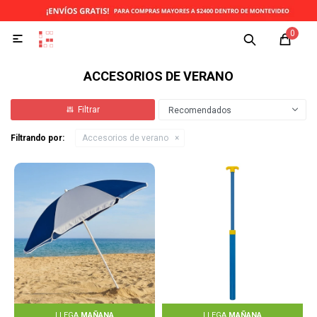
0

ACCESORIOS DE VERANO
Recomendados
Filtrando por:
Accesorios de verano
LLEGA
MAÑANA
LLEGA
MAÑANA