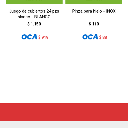
Juego de cubiertos 24 pzs
Pinza para hielo - INOX
blanco - BLANCO
$
1.150
$
110
$
919
$
88