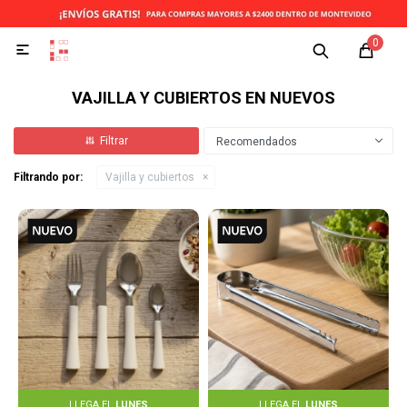
0

VAJILLA Y CUBIERTOS EN NUEVOS
Recomendados
Filtrando por:
Vajilla y cubiertos
LLEGA EL
LUNES
LLEGA EL
LUNES