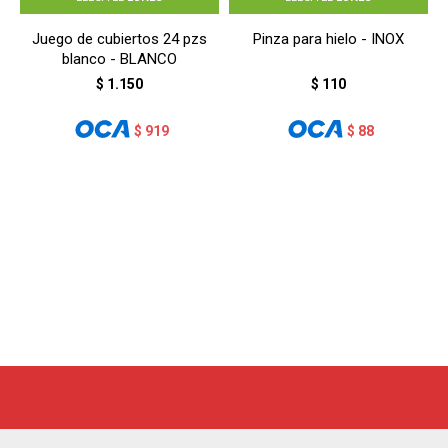
Juego de cubiertos 24 pzs
Pinza para hielo - INOX
blanco - BLANCO
$
1.150
$
110
$
919
$
88