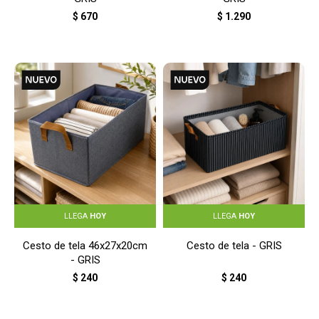
$
670
$
1.290
LLEGA
HOY
LLEGA
HOY
Cesto de tela 46x27x20cm
Cesto de tela - GRIS
- GRIS
$
240
$
240