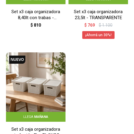
Set x3 caja organizadora
Set x3 caja organizadora
8,40lt con trabas -
23,5lt - TRANSPARENTE
TRANSPARENTE
$
810
$
769
$
1.100
30
LLEGA
MAÑANA
Set x3 caja organizadora