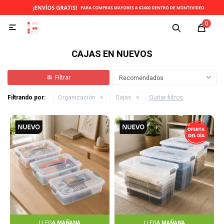
0

CAJAS EN NUEVOS
Recomendados
Filtrando por:
Organización
Cajas
Quitar filtros
LLEGA
MAÑANA
LLEGA
MAÑANA