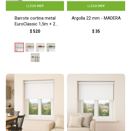
LLEGA
HOY
LLEGA
HOY
Barrote cortina metal
Argolla 22 mm - MADERA
EuroClassic 1,5m + 2
soportes - BLANCO
$
520
$
35