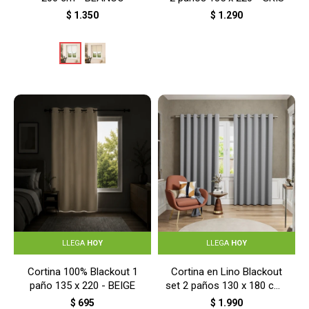
$
1.350
$
1.290
LLEGA
HOY
LLEGA
HOY
Cortina 100% Blackout 1
Cortina en Lino Blackout
paño 135 x 220 - BEIGE
set 2 paños 130 x 180 cms
- LINO GRIS
$
695
$
1.990