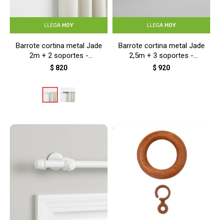
LLEGA
HOY
LLEGA
HOY
Barrote cortina metal Jade
Barrote cortina metal Jade
2m + 2 soportes -
2,5m + 3 soportes -
BLANCO
PLATEADO
$
820
$
920