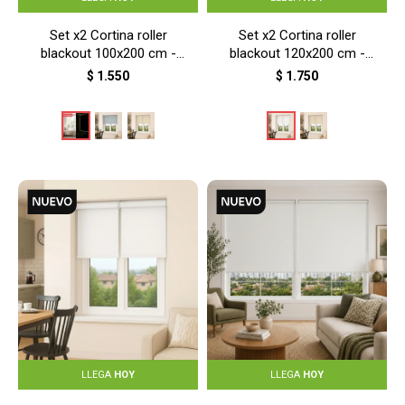
Set x2 Cortina roller
Set x2 Cortina roller
blackout 100x200 cm -
blackout 120x200 cm -
BLANCO
BLANCO
$
1.550
$
1.750
LLEGA
HOY
LLEGA
HOY