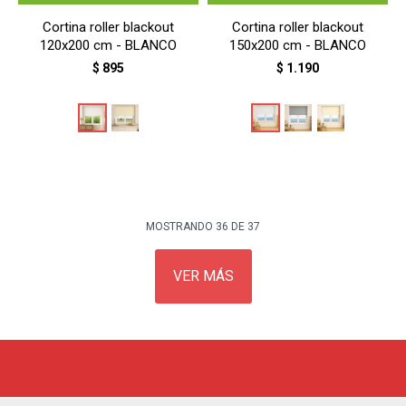
Cortina roller blackout
Cortina roller blackout
120x200 cm - BLANCO
150x200 cm - BLANCO
$
895
$
1.190
MOSTRANDO
36
DE
37
VER MÁS