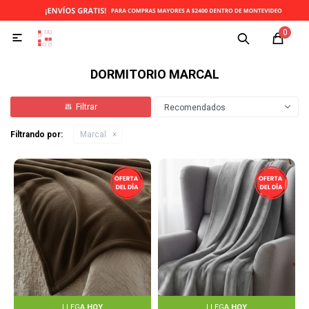
0

DORMITORIO MARCAL
Recomendados
Filtrando por:
Marcal
LLEGA
HOY
LLEGA
HOY