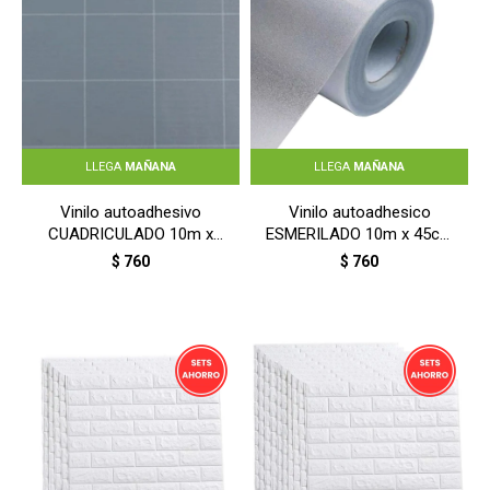
LLEGA
MAÑANA
LLEGA
MAÑANA
Vinilo autoadhesivo
Vinilo autoadhesico
CUADRICULADO 10m x
ESMERILADO 10m x 45cm
45cm - CUADRICULADO
- ESMERILADO
$
760
$
760