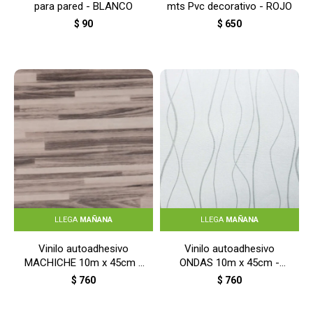
para pared - BLANCO
mts Pvc decorativo - ROJO
$
90
$
650
LLEGA
MAÑANA
LLEGA
MAÑANA
Vinilo autoadhesivo
Vinilo autoadhesivo
MACHICHE 10m x 45cm -
ONDAS 10m x 45cm -
MACHICHE
BLANCO
$
760
$
760