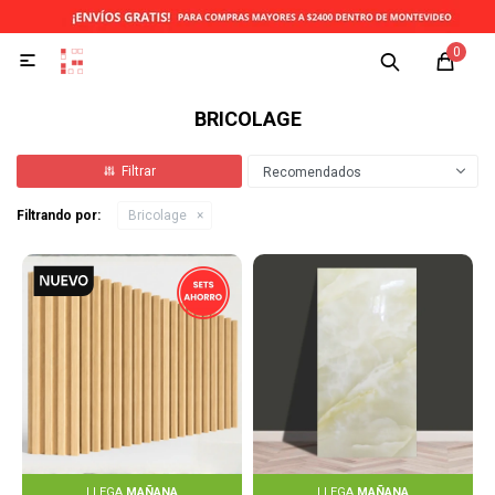
0

BRICOLAGE
Recomendados
Filtrando por:
Bricolage
LLEGA
MAÑANA
LLEGA
MAÑANA