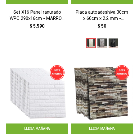
Set X16 Panel ranurado
Placa autoadeshiva 30cm
WPC 290x16cm - MARRON
x 60cm x 2.2 mm -
CLARO
MARMOL BEIGE
$
5.590
$
50
LLEGA
MAÑANA
LLEGA
MAÑANA