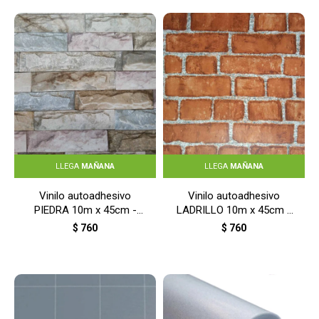
LLEGA
MAÑANA
LLEGA
MAÑANA
Vinilo autoadhesivo
Vinilo autoadhesivo
PIEDRA 10m x 45cm -
LADRILLO 10m x 45cm -
PIEDRA
LADRILLO
$
760
$
760