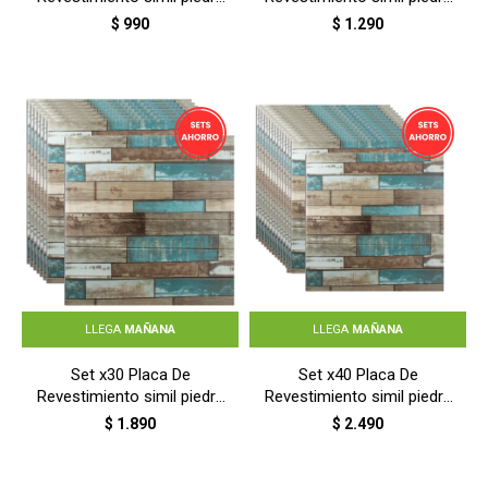
- TABLA RUSTICA
- TABLA RUSTICA
$
990
$
1.290
LLEGA
MAÑANA
LLEGA
MAÑANA
Set x30 Placa De
Set x40 Placa De
Revestimiento simil piedra
Revestimiento simil piedra
- TABLA RUSTICA
- TABLA RUSTICA
$
1.890
$
2.490