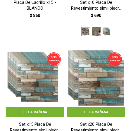
Placa De Ladrillo x15 -
Set x10 Placa De
BLANCO
Revestimiento simil piedra
- PIEDRA ARENISCA BEIGE
$
860
$
690
LLEGA
MAÑANA
LLEGA
MAÑANA
Set x15 Placa De
Set x20 Placa De
Revestimiento simil piedra
Revestimiento simil piedra