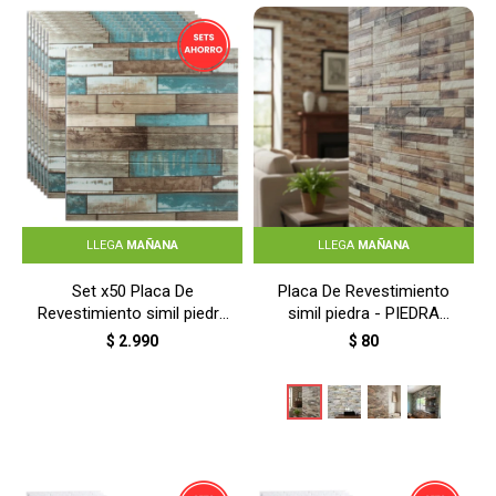
LLEGA
MAÑANA
LLEGA
MAÑANA
Set x50 Placa De
Placa De Revestimiento
Revestimiento simil piedra
simil piedra - PIEDRA
- TABLA RUSTICA
ARENISCA BEIGE
$
2.990
$
80