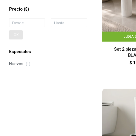
Precio
($)
OK
LLEGA 
Set 2 piez
Especiales
BL
$
1
Nuevos
(1)