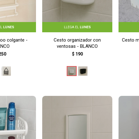
EL
LUNES
LLEGA EL
LUNES
oo colgante -
Cesto organizador con
Cesto m
ANCO
ventosas - BLANCO
250
$
190