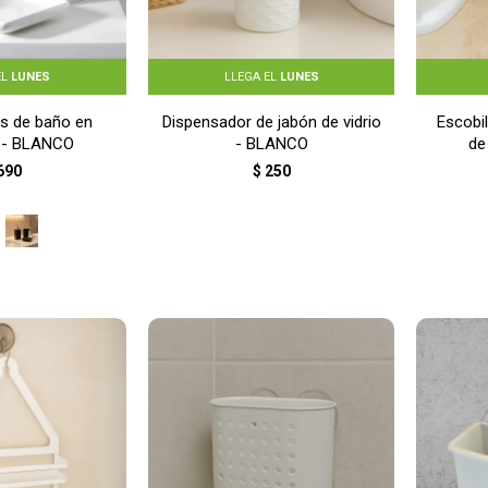
EL
LUNES
LLEGA EL
LUNES
as de baño en
Dispensador de jabón de vidrio
Escobil
 - BLANCO
- BLANCO
de
690
$
250