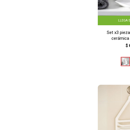
LLEGA 
Set x3 piez
cerámica
$