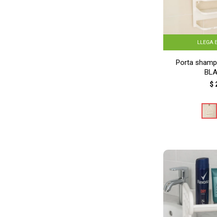
LLEGA 
Porta shamp
BL
$