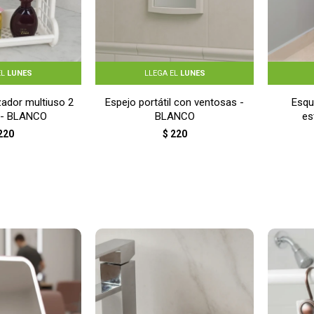
EL
LUNES
LLEGA EL
LUNES
zador multiuso 2
Espejo portátil con ventosas -
Esqu
 - BLANCO
BLANCO
es
220
$
220