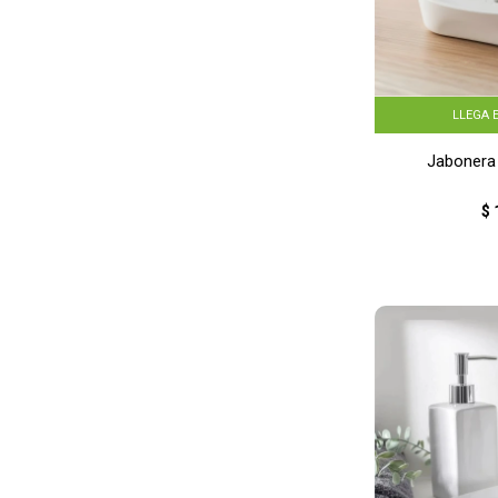
LLEGA 
Jabonera
$