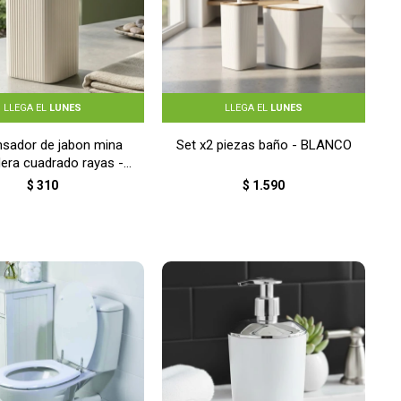
LLEGA EL
LUNES
LLEGA EL
LUNES
nsador de jabon mina
Set x2 piezas baño - BLANCO
era cuadrado rayas -
BLANCO
$
310
$
1.590