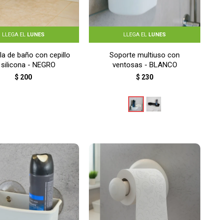
LLEGA EL
LUNES
LLEGA EL
LUNES
la de baño con cepillo
Soporte multiuso con
 silicona - NEGRO
ventosas - BLANCO
$
200
$
230