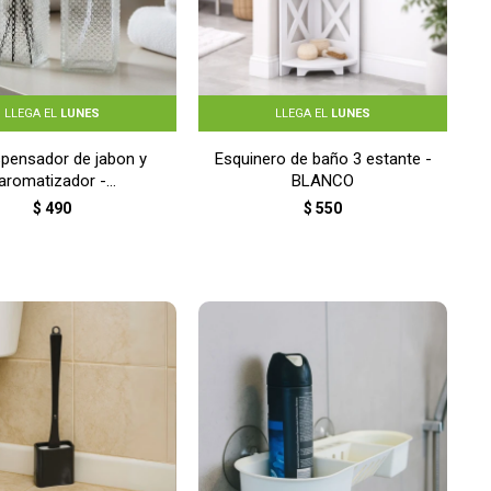
LLEGA EL
LUNES
LLEGA EL
LUNES
ispensador de jabon y
Esquinero de baño 3 estante -
aromatizador -
BLANCO
TRANSPARENTE
$
490
$
550