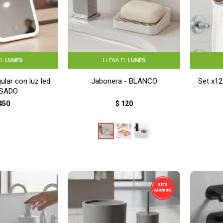
EL
LUNES
LLEGA EL
LUNES
ular con luz led
Jabonera - BLANCO
Set x12
OSADO
450
$
120