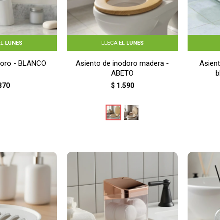
EL
LUNES
LLEGA EL
LUNES
odoro - BLANCO
Asiento de inodoro madera -
Asien
ABETO
b
370
$
1.590