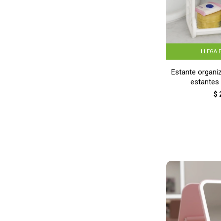
LLEGA 
Estante organi
estantes
$