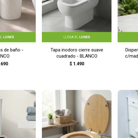
EL
LUNES
LLEGA EL
LUNES
as de baño -
Tapa inodoro cierre suave
Dispe
ANCO
cuadrado - BLANCO
c/mad
.690
$
1.490