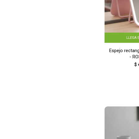
LLEGA 
Espejo rectang
- R
$