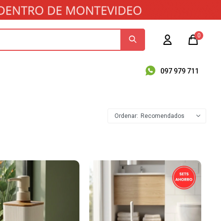
0
097 979 711
Recomendados