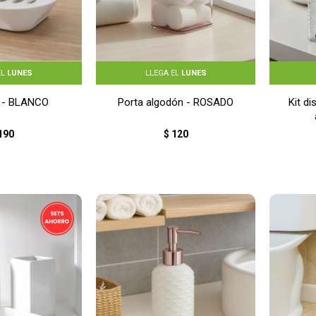
EL
LUNES
LLEGA EL
LUNES
 - BLANCO
Porta algodón - ROSADO
Kit d
190
$
120