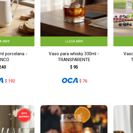
GA
HOY
LLEGA
HOY
l porcelana -
Vaso para whisky 330ml -
Vaso
ANCO
TRANSPARENTE
240
$
95
$
192
$
76