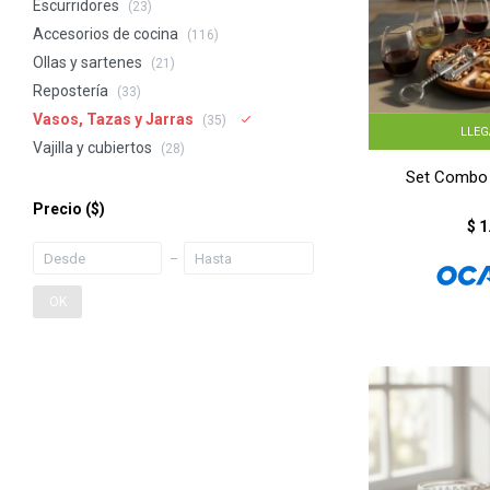
Escurridores
(23)
Accesorios de cocina
(116)
Ollas y sartenes
(21)
Repostería
(33)
Vasos, Tazas y Jarras
(35)
LLE
Vajilla y cubiertos
(28)
Set Combo T
Precio
($)
$
1
OK