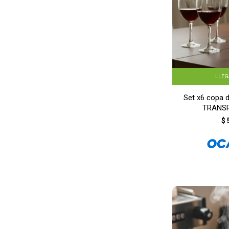
LLE
Set x6 copa d
TRANS
$