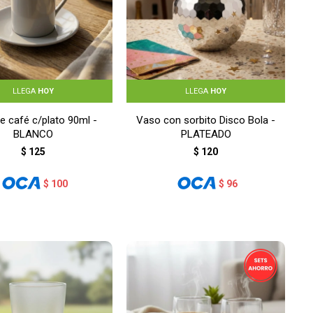
LLEGA
HOY
LLEGA
HOY
e café c/plato 90ml -
Vaso con sorbito Disco Bola -
BLANCO
PLATEADO
$
125
$
120
$
100
$
96