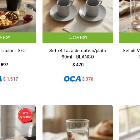
GA
HOY
LLEGA
HOY
itular - S/C
Set x4 Taza de café c/plato
Set x6 V
90ml - BLANCO
.897
$
470
$
1.517
$
376