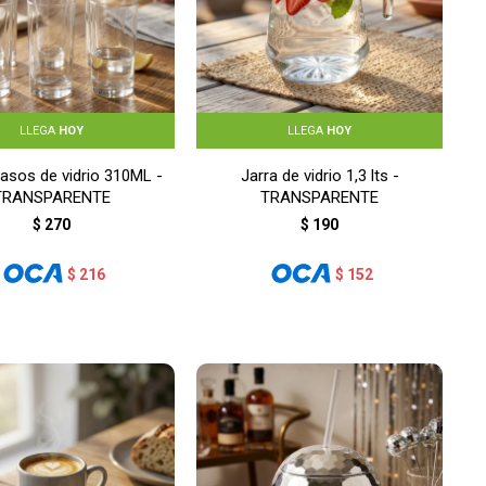
LLEGA
HOY
LLEGA
HOY
asos de vidrio 310ML -
Jarra de vidrio 1,3 lts -
TRANSPARENTE
TRANSPARENTE
$
270
$
190
$
216
$
152