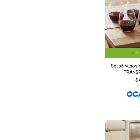
LLE
Set x6 vasos 
TRANS
$