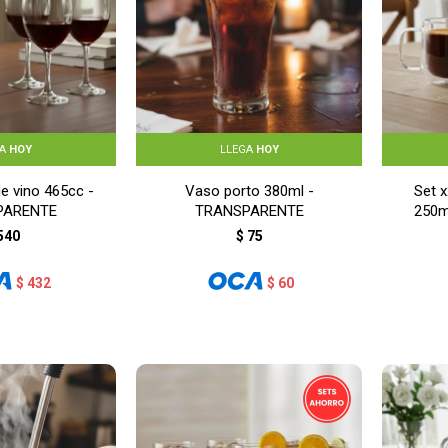
GA
HOY
LLEGA
HOY
e vino 465cc -
Vaso porto 380ml -
Set 
PARENTE
TRANSPARENTE
250m
540
$
75
$
432
$
60