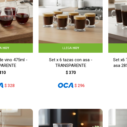
GA
HOY
LLEGA
HOY
de vino 475ml -
Set x 6 tazas con asa -
Set x6 
PARENTE
TRANSPARENTE
asa 2
410
$
370
$
328
$
296