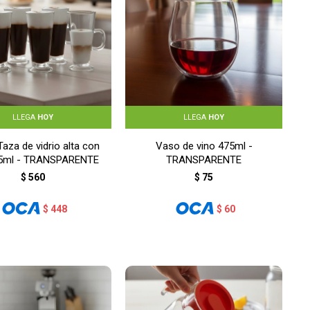
LLEGA
HOY
LLEGA
HOY
Taza de vidrio alta con
Vaso de vino 475ml -
85ml - TRANSPARENTE
TRANSPARENTE
$
560
$
75
$
448
$
60