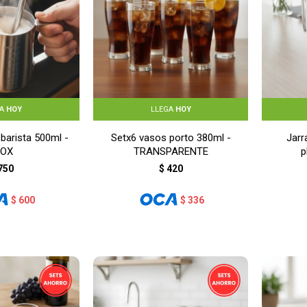
GA
HOY
LLEGA
HOY
 barista 500ml -
Setx6 vasos porto 380ml -
Jarr
NOX
TRANSPARENTE
p
750
$
420
$
600
$
336