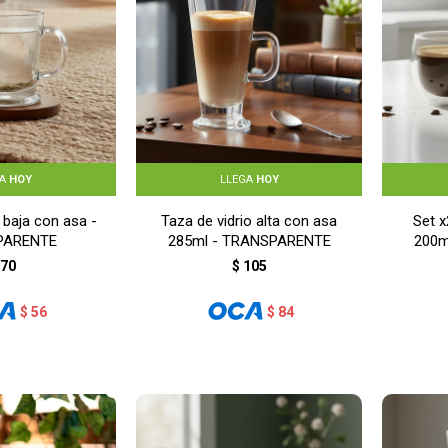
GA
HOY
LLEGA
HOY
 baja con asa -
Taza de vidrio alta con asa
Set x
PARENTE
285ml - TRANSPARENTE
200m
70
$
105
$
56
$
84