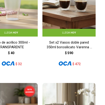
LLEGA
HOY
LLEGA
HOY
 de acrílico 300ml -
Set x2 Vasos doble pared
TRANSPARENTE
350ml borosilicato Varenna -
TRANSPARENTE
$
40
$
590
$
32
$
472