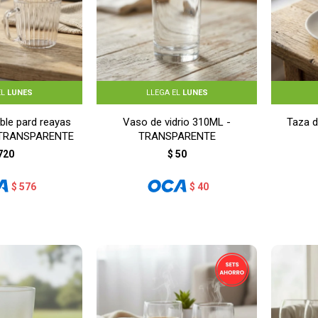
EL
LUNES
LLEGA EL
LUNES
ble pard reayas
Vaso de vidrio 310ML -
Taza d
 TRANSPARENTE
TRANSPARENTE
720
$
50
$
576
$
40