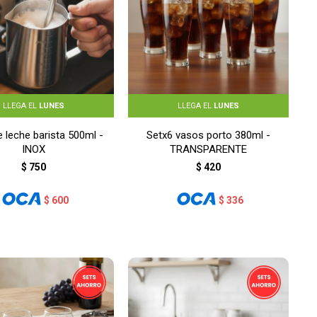
LLEGA EL
LUNES
LLEGA EL
LUNES
e leche barista 500ml -
Setx6 vasos porto 380ml -
INOX
TRANSPARENTE
$
750
$
420
$
600
$
336