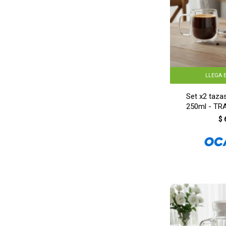
LLEGA 
Set x2 taza
250ml - T
$