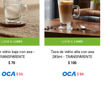
LLEGA EL
LUNES
LLEGA EL
LUNES
 vidrio baja con asa -
Taza de vidrio alta con asa
TRANSPARENTE
285ml - TRANSPARENTE
$
70
$
105
$
56
$
84