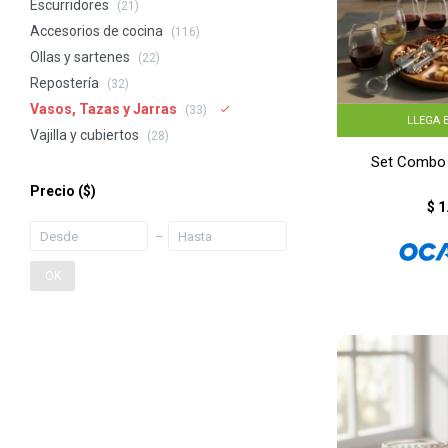
Escurridores
(21)
Accesorios de cocina
(116)
Ollas y sartenes
(22)
Repostería
(32)
Vasos, Tazas y Jarras
(33)
LLEGA 
Vajilla y cubiertos
(28)
Set Combo T
Precio
($)
$
1
OK