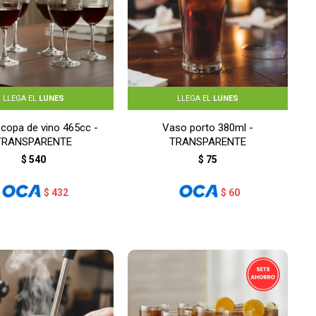
LLEGA EL
LUNES
LLEGA EL
LUNES
 copa de vino 465cc -
Vaso porto 380ml -
TRANSPARENTE
TRANSPARENTE
$
540
$
75
$
432
$
60