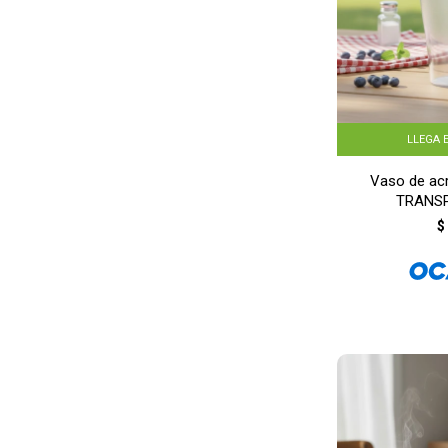
LLEGA 
Vaso de acr
TRANS
$