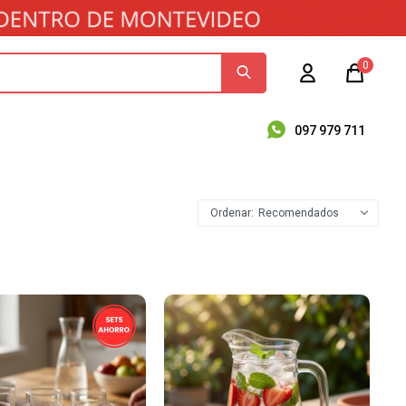
0
097 979 711
Recomendados