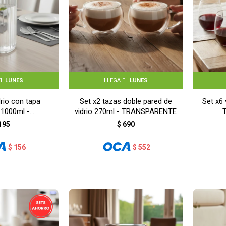
EL
LUNES
LLEGA EL
LUNES
drio con tapa
Set x2 tazas doble pared de
Set x6
 1000ml -
vidrio 270ml - TRANSPARENTE
PARENTE
195
$
690
$
156
$
552