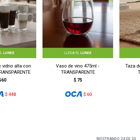
EL
LUNES
LLEGA EL
LUNES
 vidrio alta con
Vaso de vino 475ml -
Taza de
 TRANSPARENTE
TRANSPARENTE
560
$
75
$
448
$
60
MOSTRANDO
24
DE
33