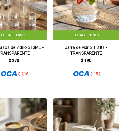
LLEGA EL
LUNES
LLEGA EL
LUNES
asos de vidrio 310ML -
Jarra de vidrio 1,3 lts -
TRANSPARENTE
TRANSPARENTE
$
270
$
190
$
216
$
152