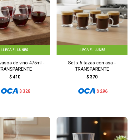
LLEGA EL
LUNES
LLEGA EL
LUNES
 vasos de vino 475ml -
Set x 6 tazas con asa -
TRANSPARENTE
TRANSPARENTE
$
410
$
370
$
328
$
296