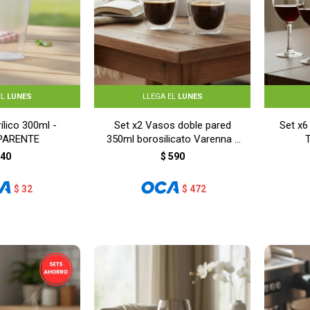
EL
LUNES
LLEGA EL
LUNES
ílico 300ml -
Set x2 Vasos doble pared
Set x6
PARENTE
350ml borosilicato Varenna -
TRANSPARENTE
40
$
590
$
32
$
472