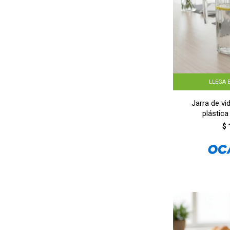
LLEGA 
Jarra de vi
plástica
TRANS
$