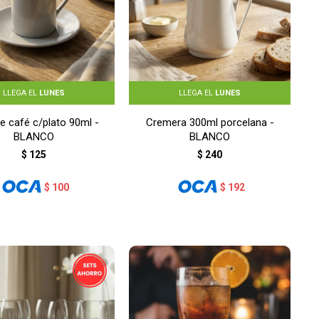
LLEGA EL
LUNES
LLEGA EL
LUNES
e café c/plato 90ml -
Cremera 300ml porcelana -
BLANCO
BLANCO
$
125
$
240
$
100
$
192