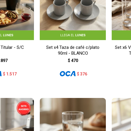
EL
LUNES
LLEGA EL
LUNES
itular - S/C
Set x4 Taza de café c/plato
Set x6 V
90ml - BLANCO
.897
$
470
$
1.517
$
376