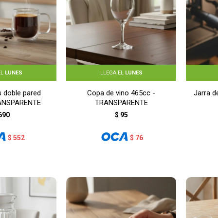
EL
LUNES
LLEGA EL
LUNES
s doble pared
Copa de vino 465cc -
Jarra d
RANSPARENTE
TRANSPARENTE
690
$
95
$
552
$
76