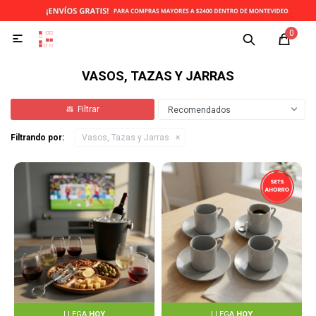
0

VASOS, TAZAS Y JARRAS
Recomendados
Filtrando por:
Vasos, Tazas y Jarras
LLEGA
HOY
LLEGA
HOY