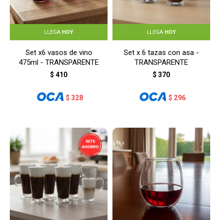
LLEGA
HOY
LLEGA
HOY
Set x6 vasos de vino
Set x 6 tazas con asa -
475ml - TRANSPARENTE
TRANSPARENTE
$
410
$
370
$
328
$
296