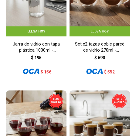
LLEGA
HOY
LLEGA
HOY
Jarra de vidrio con tapa
Set x2 tazas doble pared
plástica 1000ml -
de vidrio 270ml -
TRANSPARENTE
TRANSPARENTE
$
195
$
690
$
156
$
552