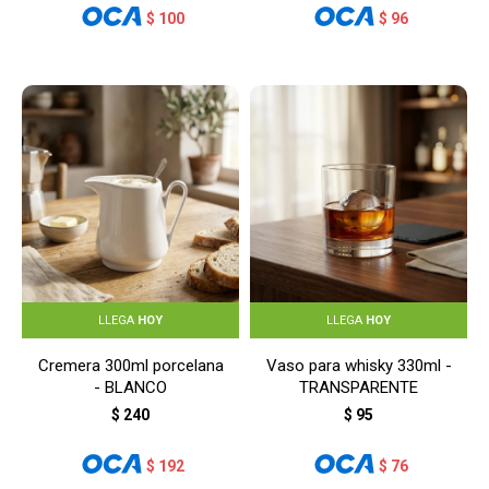
$
100
$
96
LLEGA
HOY
LLEGA
HOY
Cremera 300ml porcelana
Vaso para whisky 330ml -
- BLANCO
TRANSPARENTE
$
240
$
95
$
192
$
76