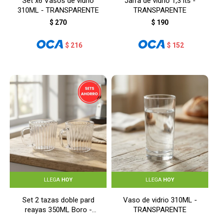
Set x6 Vasos de vidrio
Jarra de vidrio 1,3 lts -
310ML - TRANSPARENTE
TRANSPARENTE
$
270
$
190
$
216
$
152
LLEGA
HOY
LLEGA
HOY
Set 2 tazas doble pard
Vaso de vidrio 310ML -
reayas 350ML Boro -
TRANSPARENTE