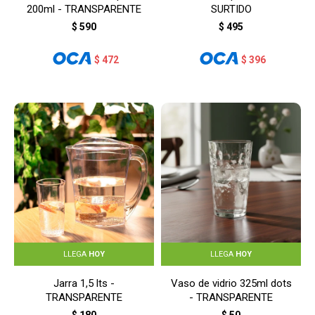
200ml - TRANSPARENTE
SURTIDO
$
590
$
495
$
472
$
396
LLEGA
HOY
LLEGA
HOY
Jarra 1,5 lts -
Vaso de vidrio 325ml dots
TRANSPARENTE
- TRANSPARENTE