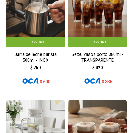
LLEGA
HOY
LLEGA
HOY
Jarra de leche barista
Setx6 vasos porto 380ml -
500ml - INOX
TRANSPARENTE
$
750
$
420
$
600
$
336