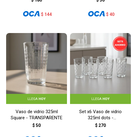
$
180
$
50
$
144
$
40
LLEGA
HOY
LLEGA
HOY
Vaso de vidrio 325ml
Set x6 Vaso de vidrio
Square - TRANSPARENTE
325ml dots -
TRANSPARENTE
$
50
$
270