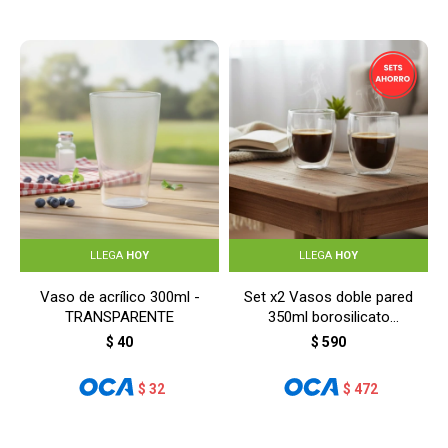
LLEGA
HOY
LLEGA
HOY
Vaso de acrílico 300ml -
Set x2 Vasos doble pared
TRANSPARENTE
350ml borosilicato
Varenna - TRANSPARENTE
$
40
$
590
$
32
$
472