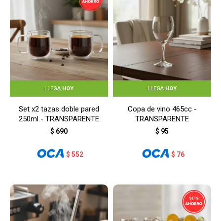
LLEGA
HOY
LLEGA
HOY
Set x2 tazas doble pared
Copa de vino 465cc -
250ml - TRANSPARENTE
TRANSPARENTE
$
690
$
95
$
552
$
76