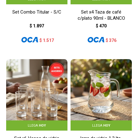
Set Combo Titular - S/C
Set x4 Taza de café
c/plato 90ml - BLANCO
$
1.897
$
470
$
1.517
$
376
LLEGA
HOY
LLEGA
HOY