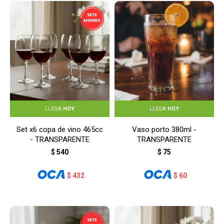
LLEGA
HOY
LLEGA
HOY
Set x6 copa de vino 465cc
Vaso porto 380ml -
- TRANSPARENTE
TRANSPARENTE
$
540
$
75
$
432
$
60