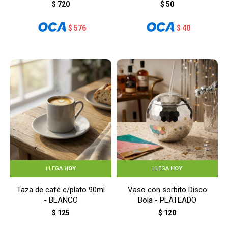
TRANSPARENTE
$
720
$
50
$
576
$
40
LLEGA
HOY
LLEGA
HOY
Taza de café c/plato 90ml
Vaso con sorbito Disco
- BLANCO
Bola - PLATEADO
$
125
$
120