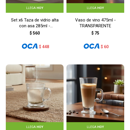
LLEGA
HOY
LLEGA
HOY
Set x6 Taza de vidrio alta
Vaso de vino 475ml -
con asa 285ml -
TRANSPARENTE
TRANSPARENTE
$
560
$
75
$
448
$
60
LLEGA
HOY
LLEGA
HOY