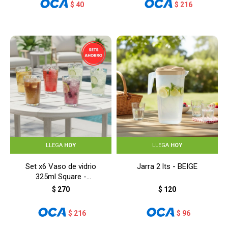
$
40
$
216
LLEGA
HOY
LLEGA
HOY
Set x6 Vaso de vidrio
Jarra 2 lts - BEIGE
325ml Square -
TRANSPARENTE
$
270
$
120
$
216
$
96