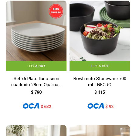
LLEGA
HOY
LLEGA
HOY
Set x6 Plato llano semi
Bowl recto Stoneware 700
cuadrado 28cm Opalina -
ml - NEGRO
BLANCO
$
790
$
115
$
632
$
92