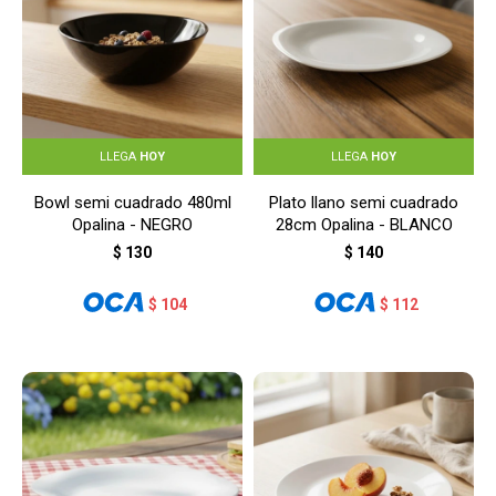
LLEGA
HOY
LLEGA
HOY
Bowl semi cuadrado 480ml
Plato llano semi cuadrado
Opalina - NEGRO
28cm Opalina - BLANCO
$
130
$
140
$
104
$
112