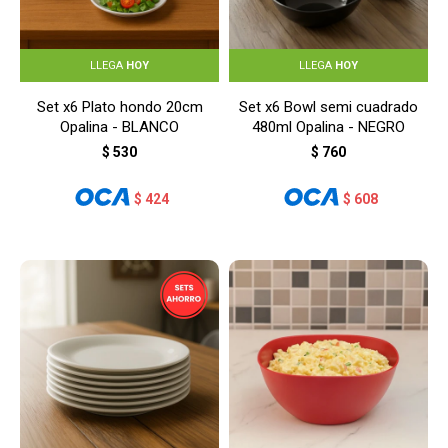
LLEGA
HOY
LLEGA
HOY
Set x6 Plato hondo 20cm
Set x6 Bowl semi cuadrado
Opalina - BLANCO
480ml Opalina - NEGRO
$
530
$
760
$
424
$
608