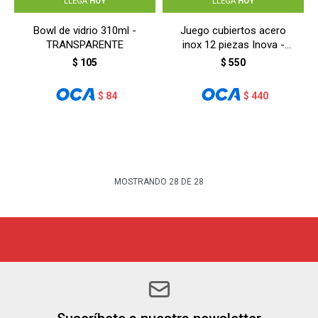
LLEGA
HOY
LLEGA
HOY
Bowl de vidrio 310ml -
Juego cubiertos acero
TRANSPARENTE
inox 12 piezas Inova -
BLANCO
$
105
$
550
$
84
$
440
MOSTRANDO
28
DE
28