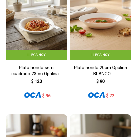
LLEGA
HOY
LLEGA
HOY
Plato hondo semi
Plato hondo 20cm Opalina
cuadrado 23cm Opalina -
- BLANCO
BLANCO
$
120
$
90
$
96
$
72