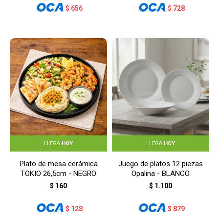
$
656
$
728
LLEGA
HOY
LLEGA
HOY
Plato de mesa cerámica
Juego de platos 12 piezas
TOKIO 26,5cm - NEGRO
Opalina - BLANCO
$
160
$
1.100
$
128
$
879