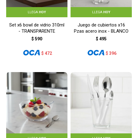
LLEGA
HOY
LLEGA
HOY
Set x6 bowl de vidrio 310ml
Juego de cubiertos x16
- TRANSPARENTE
Pzas acero inox - BLANCO
$
590
$
495
$
472
$
396