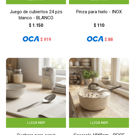
Juego de cubiertos 24 pzs
Pinza para hielo - INOX
blanco - BLANCO
$
1.150
$
110
$
919
$
88
LLEGA
HOY
LLEGA
HOY