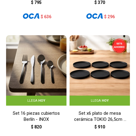
MADERA
$
795
$
370
$
636
$
296
LLEGA
HOY
LLEGA
HOY
Set 16 piezas cubiertos
Set x6 plato de mesa
Berlín - INOX
cerámica TOKIO 26,5cm -
NEGRO
$
820
$
910