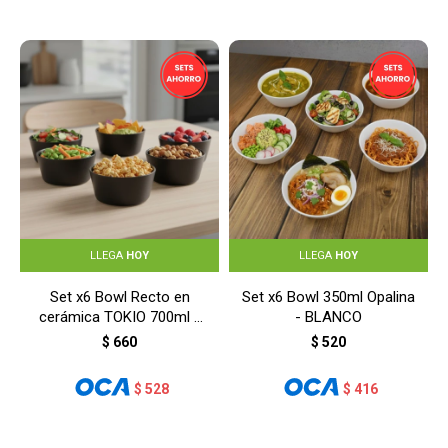
LLEGA
HOY
LLEGA
HOY
Set x6 Bowl Recto en
Set x6 Bowl 350ml Opalina
cerámica TOKIO 700ml -
- BLANCO
NEGRO
$
660
$
520
$
528
$
416