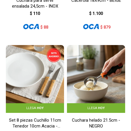
Cuchara para servir
Cacerola 18X9cm - BEIGE
ensalada 24,5cm - INOX
$
110
$
1.100
$
88
$
879
LLEGA
HOY
LLEGA
HOY
Set 8 piezas Cuchillo 11cm
Cuchara helado 21.5cm -
Tenedor 10cm Acacia -
NEGRO