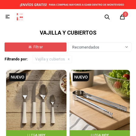
0

VAJILLA Y CUBIERTOS
Recomendados
Filtrando por:
Vajilla y cubiertos
LLEGA
HOY
LLEGA
HOY