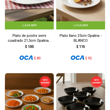
LLEGA
HOY
LLEGA
HOY
Plato de postre semi
Plato llano 25cm Opalina -
cuadrado 21,5cm Opalina -
BLANCO
BLANCO
$
100
$
115
$
80
$
92