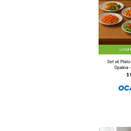
LLEGA
Set x6 Plat
Opalina
$