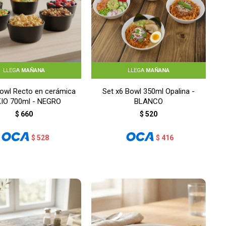
LLEGA
MAÑANA
LLEGA
MAÑANA
Bowl Recto en cerámica
Set x6 Bowl 350ml Opalina -
IO 700ml - NEGRO
BLANCO
$
660
$
520
$
528
$
416