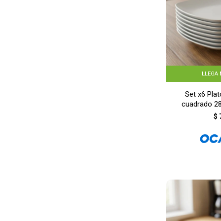
LLEGA
Set x6 Plat
cuadrado 28
BL
$