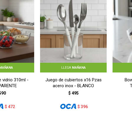
MAÑANA
LLEGA
MAÑANA
 vidrio 310ml -
Juego de cubiertos x16 Pzas
Bow
PARENTE
acero inox - BLANCO
590
$
495
$
472
$
396