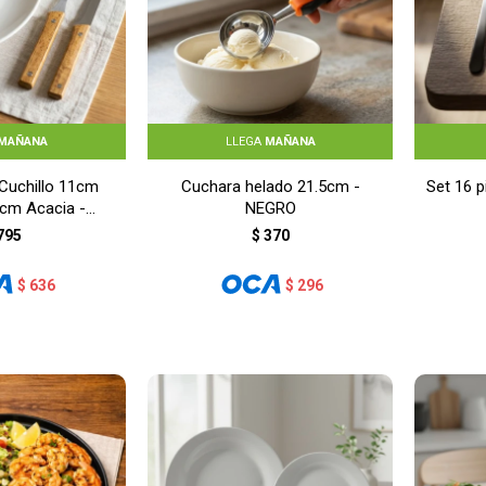
MAÑANA
LLEGA
MAÑANA
 Cuchillo 11cm
Cuchara helado 21.5cm -
Set 16 p
cm Acacia -
NEGRO
DERA
795
$
370
$
636
$
296