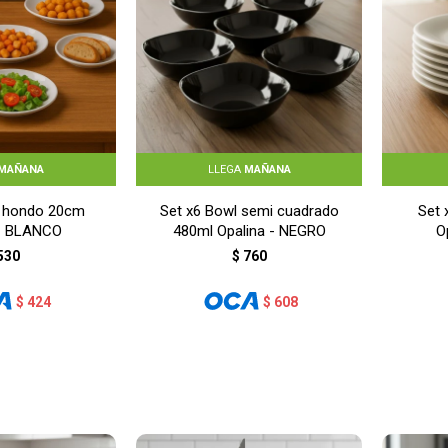
MAÑANA
LLEGA
MAÑANA
o hondo 20cm
Set x6 Bowl semi cuadrado
Set 
 - BLANCO
480ml Opalina - NEGRO
O
530
$
760
$
424
$
608