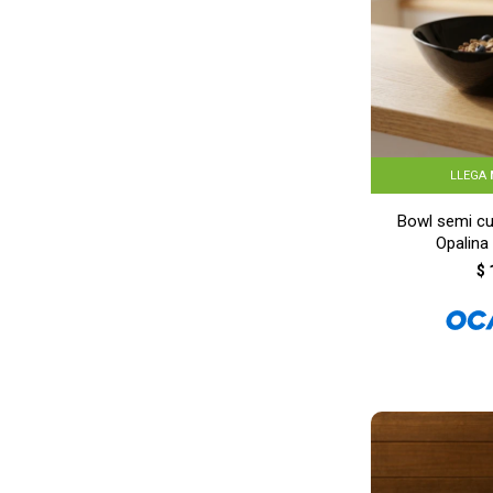
LLEGA
Bowl semi c
Opalina
$