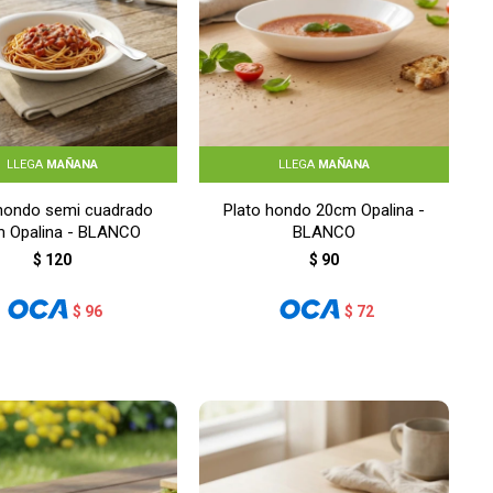
LLEGA
MAÑANA
LLEGA
MAÑANA
 hondo semi cuadrado
Plato hondo 20cm Opalina -
 Opalina - BLANCO
BLANCO
$
120
$
90
$
96
$
72