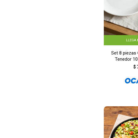
LLEGA
Set 8 piezas
Tenedor 10
MA
$