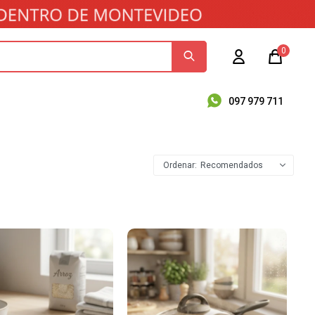
0
097 979 711
Recomendados