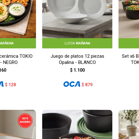
MAÑANA
LLEGA
MAÑANA
 cerámica TOKIO
Juego de platos 12 piezas
Set x6 
 - NEGRO
Opalina - BLANCO
TOK
160
$
1.100
$
128
$
879