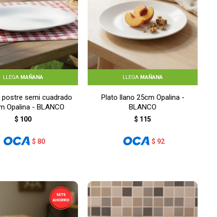
LLEGA
MAÑANA
LLEGA
MAÑANA
e postre semi cuadrado
Plato llano 25cm Opalina -
m Opalina - BLANCO
BLANCO
$
100
$
115
$
80
$
92