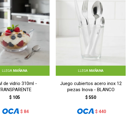
LLEGA
MAÑANA
LLEGA
MAÑANA
l de vidrio 310ml -
Juego cubiertos acero inox 12
TRANSPARENTE
piezas Inova - BLANCO
$
105
$
550
$
84
$
440