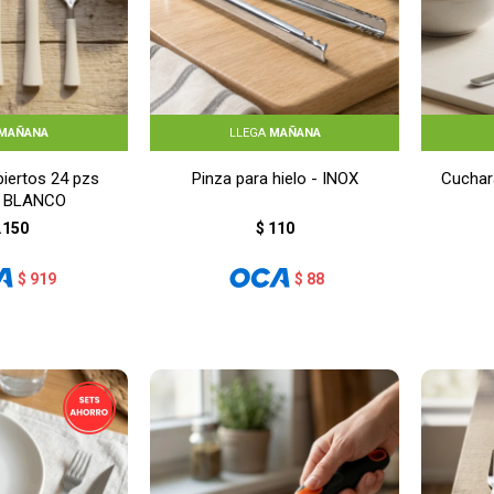
MAÑANA
LLEGA
MAÑANA
iertos 24 pzs
Pinza para hielo - INOX
Cuchar
- BLANCO
.150
$
110
$
919
$
88