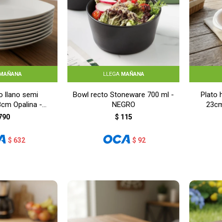
MAÑANA
LLEGA
MAÑANA
o llano semi
Bowl recto Stoneware 700 ml -
Plato
cm Opalina -
NEGRO
23cm
ANCO
790
$
115
$
632
$
92