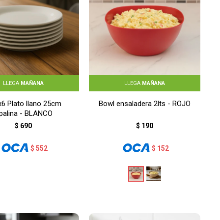
LLEGA
MAÑANA
LLEGA
MAÑANA
x6 Plato llano 25cm
Bowl ensaladera 2lts - ROJO
palina - BLANCO
$
690
$
190
$
552
$
152