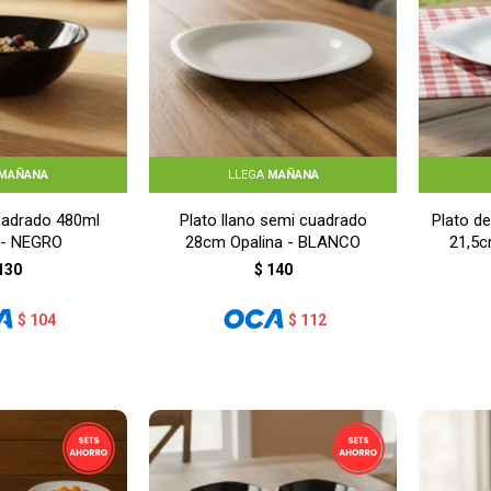
MAÑANA
LLEGA
MAÑANA
uadrado 480ml
Plato llano semi cuadrado
Plato d
 - NEGRO
28cm Opalina - BLANCO
21,5c
130
$
140
$
104
$
112