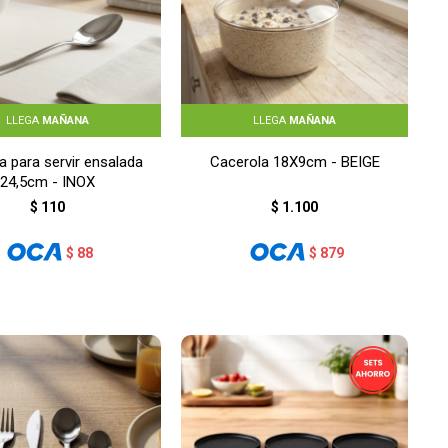
LLEGA
MAÑANA
LLEGA
MAÑANA
a para servir ensalada
Cacerola 18X9cm - BEIGE
24,5cm - INOX
$
110
$
1.100
$
88
$
879