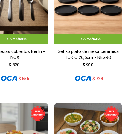
LLEGA
MAÑANA
LLEGA
MAÑANA
iezas cubiertos Berlín -
Set x6 plato de mesa cerámica
INOX
TOKIO 26,5cm - NEGRO
$
820
$
910
$
656
$
728