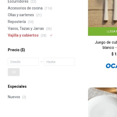
Escurridores
(22)
Accesorios de cocina
(116)
Ollas y sartenes
(21)
Repostería
(33)
Vasos, Tazas y Jarras
(35)
LLEGA
Vajilla y cubiertos
(28)
Juego de cub
blanco 
Precio
($)
$
1
OK
Especiales
Nuevos
(2)