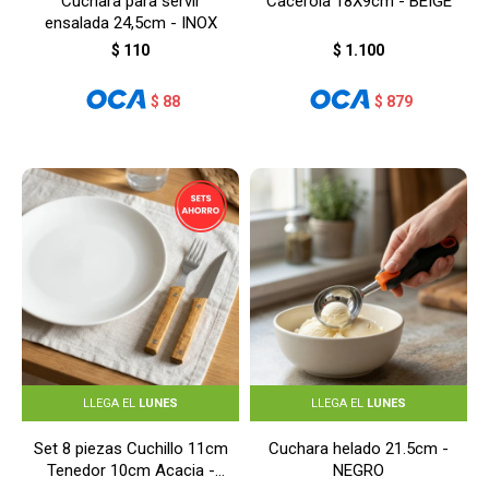
Cuchara para servir
Cacerola 18X9cm - BEIGE
ensalada 24,5cm - INOX
$
110
$
1.100
$
88
$
879
LLEGA EL
LUNES
LLEGA EL
LUNES
Set 8 piezas Cuchillo 11cm
Cuchara helado 21.5cm -
Tenedor 10cm Acacia -
NEGRO