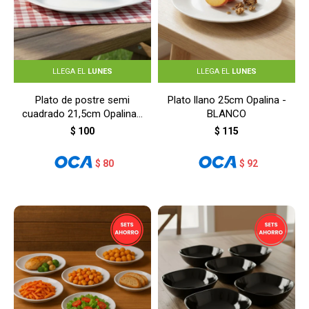
LLEGA EL
LUNES
LLEGA EL
LUNES
Plato de postre semi
Plato llano 25cm Opalina -
cuadrado 21,5cm Opalina -
BLANCO
BLANCO
$
100
$
115
$
80
$
92