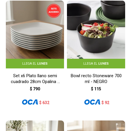
LLEGA EL
LUNES
LLEGA EL
LUNES
Set x6 Plato llano semi
Bowl recto Stoneware 700
cuadrado 28cm Opalina -
ml - NEGRO
BLANCO
$
790
$
115
$
632
$
92