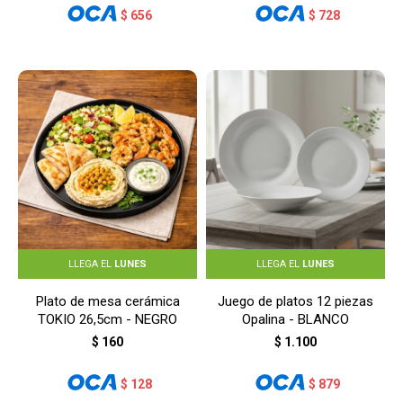
$
656
$
728
LLEGA EL
LUNES
LLEGA EL
LUNES
Plato de mesa cerámica
Juego de platos 12 piezas
TOKIO 26,5cm - NEGRO
Opalina - BLANCO
$
160
$
1.100
$
128
$
879