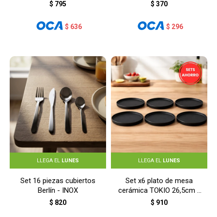
MADERA
$
795
$
370
$
636
$
296
LLEGA EL
LUNES
LLEGA EL
LUNES
Set 16 piezas cubiertos
Set x6 plato de mesa
Berlín - INOX
cerámica TOKIO 26,5cm -
NEGRO
$
820
$
910