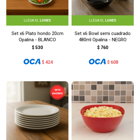
LLEGA EL
LUNES
LLEGA EL
LUNES
Set x6 Plato hondo 20cm
Set x6 Bowl semi cuadrado
Opalina - BLANCO
480ml Opalina - NEGRO
$
530
$
760
$
424
$
608