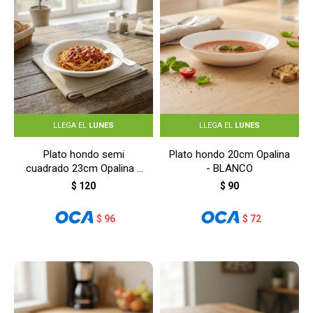
LLEGA EL
LUNES
LLEGA EL
LUNES
Plato hondo semi
Plato hondo 20cm Opalina
cuadrado 23cm Opalina -
- BLANCO
BLANCO
$
120
$
90
$
96
$
72