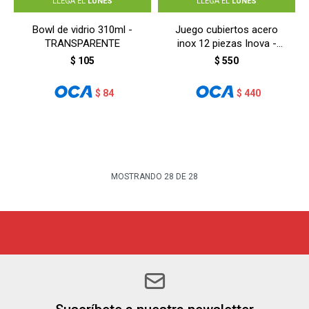
LLEGA EL
LUNES
LLEGA EL
LUNES
Bowl de vidrio 310ml -
Juego cubiertos acero
TRANSPARENTE
inox 12 piezas Inova -
BLANCO
$
105
$
550
$
84
$
440
MOSTRANDO
28
DE
28