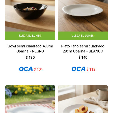
LLEGA EL
LUNES
LLEGA EL
LUNES
Bowl semi cuadrado 480ml
Plato llano semi cuadrado
Opalina - NEGRO
28cm Opalina - BLANCO
$
130
$
140
$
104
$
112