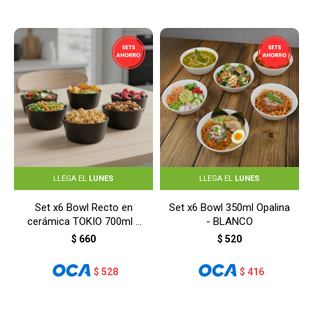
LLEGA EL
LUNES
LLEGA EL
LUNES
Set x6 Bowl Recto en
Set x6 Bowl 350ml Opalina
cerámica TOKIO 700ml -
- BLANCO
NEGRO
$
660
$
520
$
528
$
416