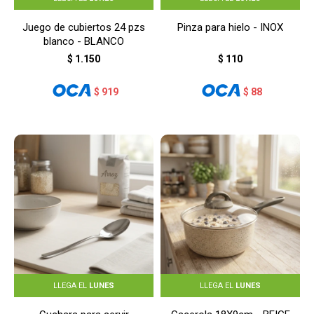
Juego de cubiertos 24 pzs
Pinza para hielo - INOX
blanco - BLANCO
$
1.150
$
110
$
919
$
88
LLEGA EL
LUNES
LLEGA EL
LUNES