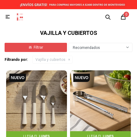
0

VAJILLA Y CUBIERTOS
Recomendados
Filtrando por:
Vajilla y cubiertos
LLEGA EL
LUNES
LLEGA EL
LUNES