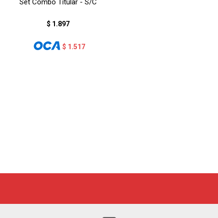
Set Combo Titular - S/C
$
1.897
$
1.517